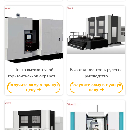
клапана, водяного насоса,
редуктора
Центр высокоточной
Высокая жесткость рулевое
горизонтальной обработки
руководство
1300х1300 площадь
горизонтальный центр
Получите самую лучшую
Получите самую лучшую
поворотного стола
обработки / CNC Hmc
цену
цену
Machine X/Y/Z ось