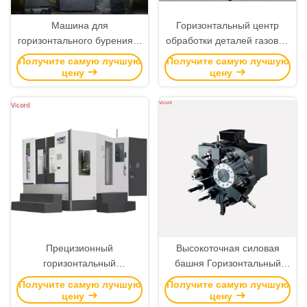
Машина для
Горизонтальный центр
горизонтального бурения и
обработки деталей газовых
лебежения
турбин
Получите самую лучшую
Получите самую лучшую
цену
цену
Прецизионный
Высокоточная силовая
горизонтальный
башня Горизонтальный
обрабатывающий центр
станковой центр 350 мм
Получите самую лучшую
Получите самую лучшую
для фланца заднего моста
Путешествие Y-оси
цену
цену