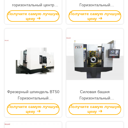
горизонтальный центр
Горизонтальный
обработки
обрабатывающий центр /
Получите самую лучшую
Получите самую лучшую
высокоскоростной ЦРУ с U-
Hmc фрезерная машина
цену
цену
приводом и CNC U-осью
высокая точность
Фрезерный шпиндель BT50
Силовая башня
Горизонтальный
Горизонтальный
обрабатывающий центр
обрабатывающий центр
Получите самую лучшую
Получите самую лучшую
25000KG YCWJ-1200
1500 р/мин 1,6 кВт
цену
цену