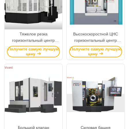
Тяжелое резка
Высокоскоростной ЦНС
горизонтальный центр
горизонтальный центр
обработки высокой
обработки шестеренки
Получите самую лучшую
Получите самую лучшую
жесткости прямоугольный
привода шпиндель режим
цену
цену
направляющий 0-750 р/
передачи hmc машина
мин
Большой клапан
Силовая башня