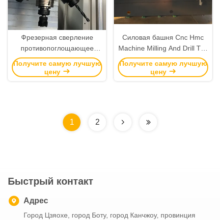
Фрезерная сверление
Силовая башня Cnc Hmc
противопоглощающее
Machine Milling And Drill Tap
добывание мощности
Центры обработки CNC
Получите самую лучшую
Получите самую лучшую
башни обрабатывающий
цену
цену
центр Cnc горизонтальный
мельницы
1
2
Быстрый контакт
Адрес
Город Цзяохе, город Боту, город Канчжоу, провинция