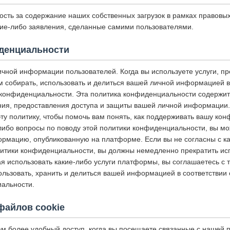
ость за содержание наших собственных загрузок в рамках правовы
акие-либо заявления, сделанные самими пользователями.
денциальности
чной информации пользователей. Когда вы используете услуги, п
 собирать, использовать и делиться вашей личной информацией в 
конфиденциальности. Эта политика конфиденциальности содержит
ния, предоставления доступа и защиты вашей личной информации
ту политику, чтобы помочь вам понять, как поддерживать вашу ко
-либо вопросы по поводу этой политики конфиденциальности, вы мо
ормацию, опубликованную на платформе. Если вы не согласны с к
итики конфиденциальности, вы должны немедленно прекратить исп
 использовать какие-либо услуги платформы, вы соглашаетесь с т
ользовать, хранить и делиться вашей информацией в соответствии
альности.
файлов cookie
ам более удобный доступ, когда вы посещаете связанные с нашей