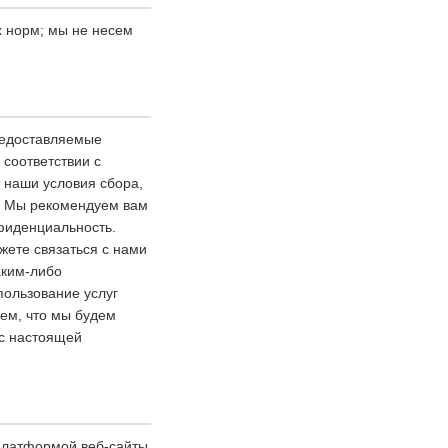
х норм; мы не несем
редоставляемые
соответствии с
 наши условия сбора,
. Мы рекомендуем вам
нфиденциальность.
жете связаться с нами
аким-либо
ользование услуг
ем, что мы будем
 с настоящей
 платформой веб-сайты