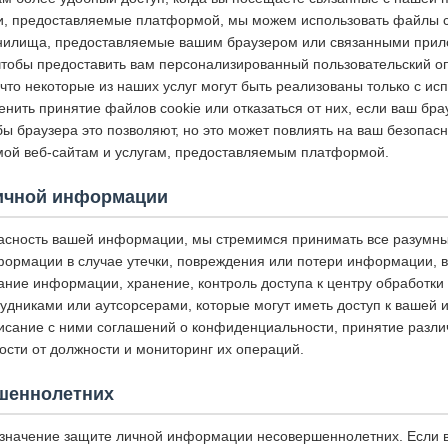
и, предоставляемые платформой, мы можем использовать файлы coo
анилища, предоставляемые вашим браузером или связанными прил
чтобы предоставить вам персонализированный пользовательский о
что некоторые из наших услуг могут быть реализованы только с и
енить принятие файлов cookie или отказаться от них, если ваш бра
 браузера это позволяют, но это может повлиять на ваш безопасн
ой веб-сайтам и услугам, предоставляемым платформой.
ичной информации
асность вашей информации, мы стремимся принимать все разумн
ормации в случае утечки, повреждения или потери информации, 
ание информации, хранение, контроль доступа к центру обработки
рудниками или аутсорсерами, которые могут иметь доступ к вашей
исание с ними соглашений о конфиденциальности, принятие разли
ости от должности и мониторинг их операций.
шеннолетних
значение защите личной информации несовершеннолетних. Если 