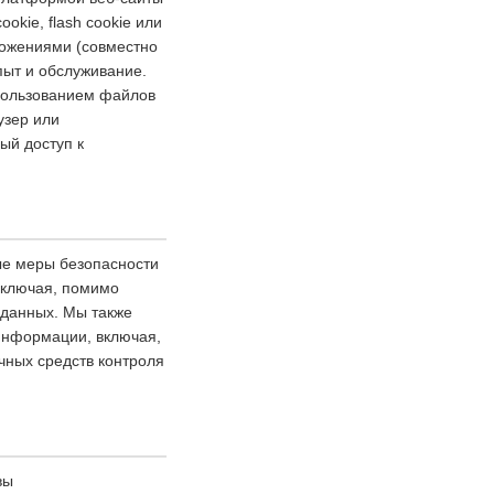
kie, flash cookie или
ожениями (совместно
пыт и обслуживание.
спользованием файлов
узер или
ый доступ к
ые меры безопасности
включая, помимо
 данных. Мы также
 информации, включая,
чных средств контроля
вы