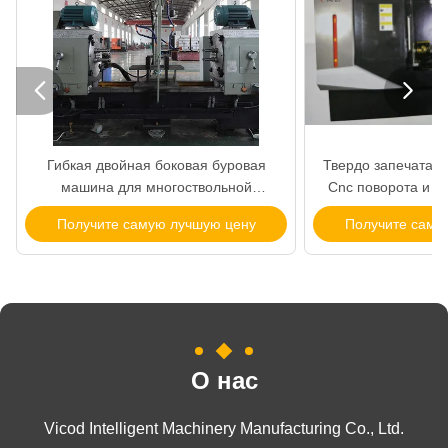


Гибкая двойная боковая буровая
Твердо запечатан
машина для многоствольной
Cnc поворота и C
обработки в клапановой трубке
специальный инс
Получите самую лучшую цену
Получите саму
О нас
Vicod Intelligent Machinery Manufacturing Co., Ltd.