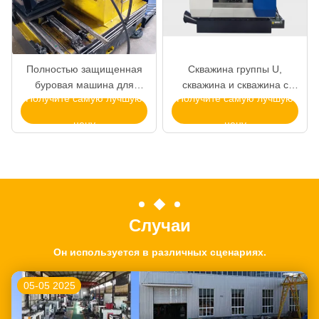
Полностью защищенная
Скважина группы U,
буровая машина для
скважина и скважина с
Получите самую лучшую
Получите самую лучшую
фланцев клапанов из
часовым ремнем
чугуна
цену
цену
Случаи
Он используется в различных сценариях.
05-05 2025