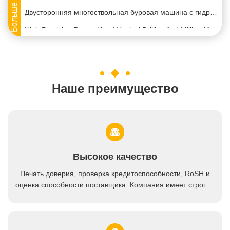
Двусторонняя многоствольная буровая машина с гидравлической трансмиссией
High Precision Rotary Head Vertical Drilling And Milling Machine CNC 3000KG Высокая точность вертикального бурения и фрезы
Мультифункциональный фрезерный ЦНС сверлильный центр крана с вращающимися головами резака вертикальный дизайн
CNC односторонние многоголовые фрезерные буровые и шлифовальные станки
Машины для сверления с помощью прессового сверления с несколькими отверстиями с односторонней многосторонней буровой машиной
Наше преимущество
Литая сталь трехсторонняя CNC сверлильная машина / CNC сверлильная машина
Литая сталь трехсторонний Cnc горизонтальный буровой мельницы 10,8T
Специальный станционный крутящий столик 4тонный станц.
Высокоэффективные многоголовые вертикальные станки CNC, фрезерные буровые станки
Высокое качество
ЭР сцепление полная защита Автоматическая буровая клапанная машина / буровая клапанная машина
Печать доверия, проверка кредитоспособности, RoSH и
Скважина группы U, скважина и скважина с часовым ремнем
оценка способности поставщика. Компания имеет строгую
систему контроля качества и профессиональную
Фрезерный шпиндель BT50 Горизонтальный обрабатывающий центр 25000KG YCWJ-1200
лабораторию.
Четырехпозиционный клапан бабочки вращающийся стол Специальная машина / CNC станка