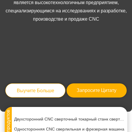
является высокотехнологичным предприятием,
специализирующимся на исследованиях и разработке,
производстве и продаже CNC
Шесть позиций бабочка клапан Cnc станка вращающегося стола буровой машины
Ротационная U-стольная сверляльная машина φ340 мм φ460 мм 4,0 кВт Многоствольная сверляльная сверляльная машина
Три стороны CNC сверлильная и фрезерная машина Максимальная длина обработки 600 мм 800 мм 1000 мм 1100 мм
Запросите Цитату
Выучите Больше
Односторонняя многостворчатая буровая машина 1500 кг буровая крановая машина
3-сторонняя буровая и пробивающая машина ПЛС система пробивающей буровой пресс
Больше продуктов
Двухсторонний CNC сверточный токарный станк сверточная и фрезерная машина
Односторонняя CNC сверлильная и фрезерная машина