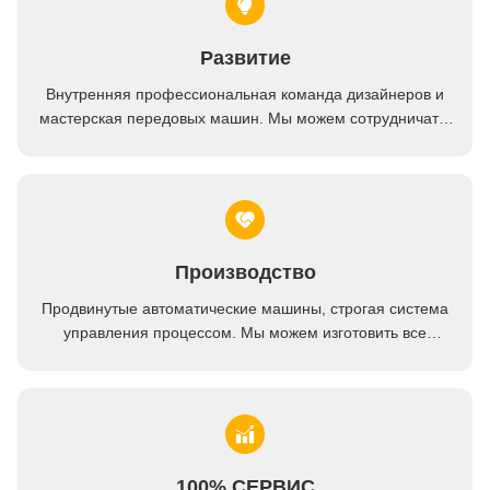
Шесть позиций бабочка клапан Cnc станка вращающегося стола буровой машины
Ротационная U-стольная сверляльная машина φ340 мм φ460 мм 4,0 кВт Многоствольная сверляльная сверляльная машина
Развитие
Три стороны CNC сверлильная и фрезерная машина Максимальная длина обработки 600 мм 800 мм 1000 мм 1100 мм
Внутренняя профессиональная команда дизайнеров и
Односторонняя многостворчатая буровая машина 1500 кг буровая крановая машина
мастерская передовых машин. Мы можем сотрудничать,
чтобы разработать продукты, которые вам нужны.
Производство
Продвинутые автоматические машины, строгая система
управления процессом. Мы можем изготовить все
электрические терминалы за пределами вашего спроса.
100% СЕРВИС