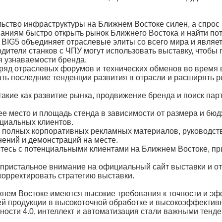
льство инфраструктуры на Ближнем Востоке силен, а спрос 
паниям быстро открыть рынок Ближнего Востока и найти по
 BIG5 объединяет отраслевые элиты со всего мира и являе
дители станков с ЧПУ могут использовать выставку, чтобы
я узнаваемости бренда.
 ряд отраслевых форумов и технических обменов во время
ать последние тенденции развития в отрасли и расширять р
 такие как развитие рынка, продвижение бренда и поиск п
 место и площадь стенда в зависимости от размера и бюдж
нциальных клиентов.
полных корпоративных рекламных материалов, руководств п
ений и демонстраций на месте.
тесь с потенциальными клиентами на Ближнем Востоке, при
 пристальное внимание на официальный сайт выставки и о
орректировать стратегию выставки.
жнем Востоке имеются высокие требования к точности и эф
й продукции в высокоточной обработке и высокоэффектив
ости 4.0, интеллект и автоматизация стали важными тенде