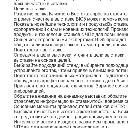
важной частью выставки.
Цели выставки:
Развитие рынка Ближнего Востока: спрос на строите
огромен.Участие в выставке BIG5 может помочь ком
Показать новейшие технологии и продукты:Выставка
корпоративной силы и новейших технологий.Произво
продукты и технологии станков с ЧПУ для повышени
Общение с отраслевыми экспертами: BIG5 проведет
общаться лицом к лицу с экспертами отрасли, поним
Подготовка к выставке:
Определить цели выставки: уточнить цели выставки,
выставки на основе целей.
Выбирайте подходящий стенд: выбирайте подходящее
устраивайте его так, чтобы привлечь внимание поте
Подготовка экспозиционных материалов: Подготовка 
оборудовать профессиональных техников для объясн
Пригласите потенциальных клиентов: Заранее свяжи
информацией.
Обратите внимание на динамику выставки: обратите
отраслевую информацию выставки,чтобы вовремя ск
Основные моменты производителей станков с ЧПУ:
Высокая точность и высокая эффективность: на Бли
сосредоточиться на демонстрации преимуществ свое
Интеллект и автоматизация: с развитием промышленн
ЧПУ.автоматизированное производство, и т.д.