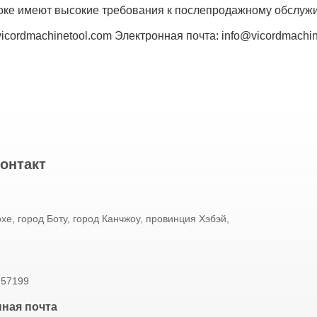
оке имеют высокие требования к послепродажному обслуж
cordmachinetool.com Электронная почта: info@vicordmachi
онтакт
хе, город Боту, город Канчжоу, провинция Хэбэй,
757199
ная почта