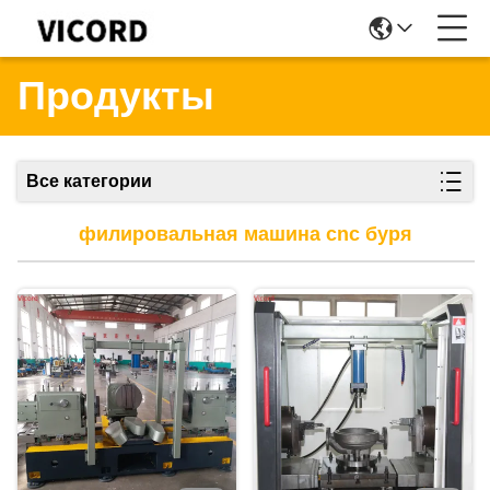
Продукты
Все категории
филировальная машина cnc буря