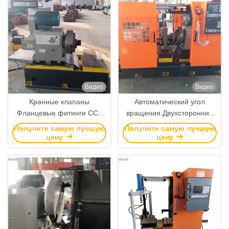
Видео
Видео
Кранные клапаны
Автоматический угол
Фланцевые фитинги ССК
вращения Двухсторонний
Бурение и фрезерная
CNC сверление и
Получите самую лучшую
Получите самую лучшую
машина 72-256 р/мин
фрезерная машина 380В
цену
цену
50Гц 75-250 р/мин