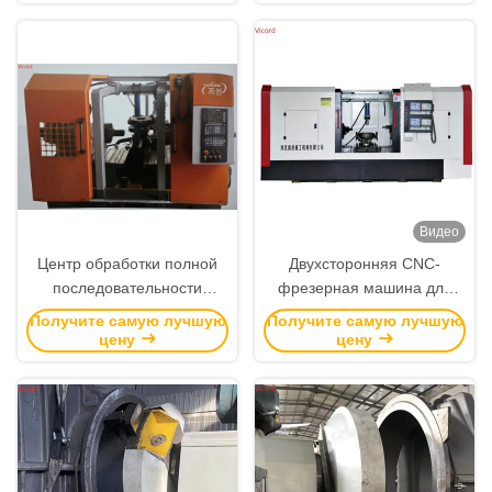
Видео
Центр обработки полной
Двухсторонняя CNC-
последовательности
фрезерная машина для
клапана бабочки
свертывания токарного
Получите самую лучшую
Получите самую лучшую
станка полностью
цену
цену
интеллектуальная
автоматическая