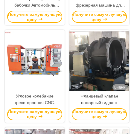
бабочки Автомобиль
фрезерная машина для
Задняя ось Борящая
свертывания цепи 3-
Получите самую лучшую
Получите самую лучшую
фрезерная редукторная
сторонний сервомотор 7.7-
цену
цену
машина / Фрезерная
15N.M
редукторная машина
Видео
Угловое колебание
Фланцевый клапан
трехсторонняя CNC-
пожарный гидрант
фрезерная машина для
чугунные детали СНК
Получите самую лучшую
Получите самую лучшую
свертывания спиндинговой
Свертывание и фрезерная
цену
цену
скорости 72-256R/мин
машина СНК сверточный
станк