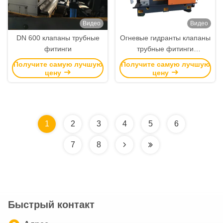
Видео
Видео
DN 600 клапаны трубные
Огневые гидранты клапаны
фитинги
трубные фитинги
односторонние CNC
Получите самую лучшую
Получите самую лучшую
буровые фрезерные станки
цену
цену
1
2
3
4
5
6
7
8
Быстрый контакт