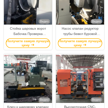
Видео
Видео
Стойка шаровых ворот
Насос клапан редуктор
Бабочка Проверка
трубы бевел буровой
клапанов Борящая
мельницы Поворачивать
Получите самую лучшую
Получите самую лучшую
фрезерная и поворотная
СНК-машины станка
цену
цену
машина цепь 50 р/мин
Видео
Видео
Ключ к шаровому клапану
Высокоточная CNC-